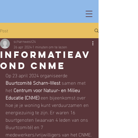
Post
scharnwest24
26 apr 2024
1 minuten om te lezen
Informatieav
ond CNME
Op 23 april 2024 organiseerde 
Buurtcomité Scharn-West
 samen met 
het 
Centrum voor Natuur- en Milieu 
Educatie (CNME)
 een bijeenkomst over 
hoe je je woning kunt verduurzamen en 
energiezuinig te zijn. Er waren 16 
buurtgenoten (waarvan 4 leden van ons 
Buurtcomité) en 7 
medewerkers/vrijwilligers van het CNME. 