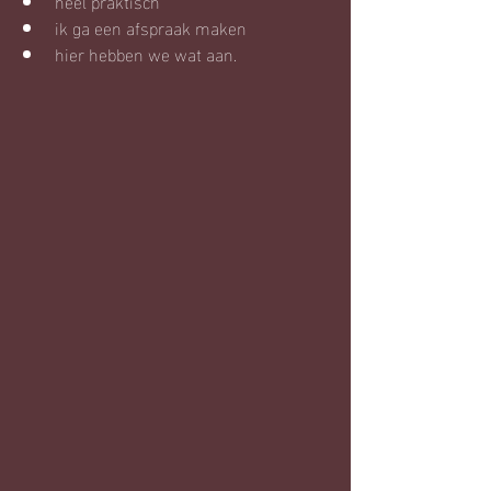
heel praktisch
ik ga een afspraak maken
hier hebben we wat aan.