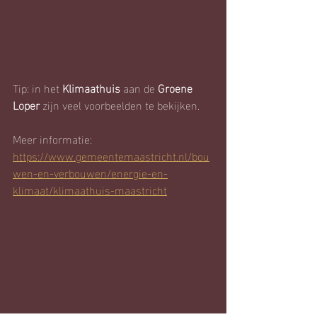
Tip: in het 
Klimaathuis
 aan de 
Groene 
Loper
 zijn veel voorbeelden te bekijken.
Meer informatie: 
https://www.gemeentemaastricht.nl/bou
wen-en-verbouwen/energie-en-
klimaat/klimaathuis-maastricht