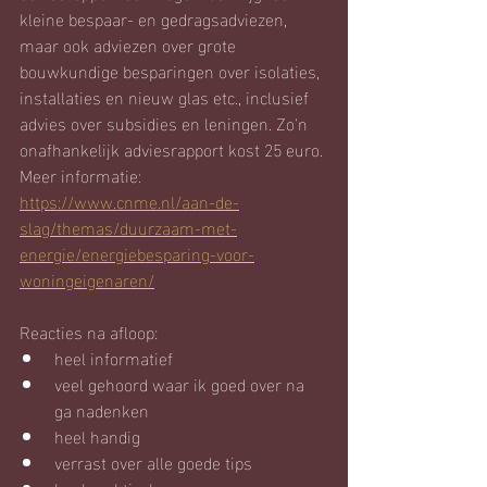
kleine bespaar- en gedragsadviezen, 
maar ook adviezen over grote 
bouwkundige besparingen over isolaties, 
installaties en nieuw glas etc., inclusief 
advies over subsidies en leningen. Zo'n 
onafhankelijk adviesrapport kost 25 euro. 
Meer informatie: 
https://www.cnme.nl/aan-de-
slag/themas/duurzaam-met-
energie/energiebesparing-voor-
woningeigenaren/
Reacties na afloop: 
heel informatief
veel gehoord waar ik goed over na 
ga nadenken
heel handig
verrast over alle goede tips