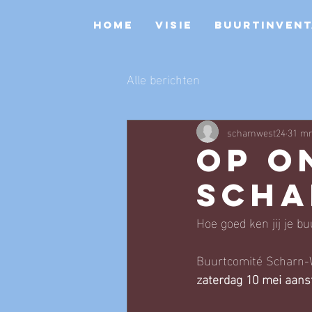
HOME
VISIE
BUURTINVENT
Alle berichten
scharnwest24
31 mr
Op o
Scha
Hoe goed ken jij je b
Buurtcomité Scharn-We
zaterdag 10 mei aan