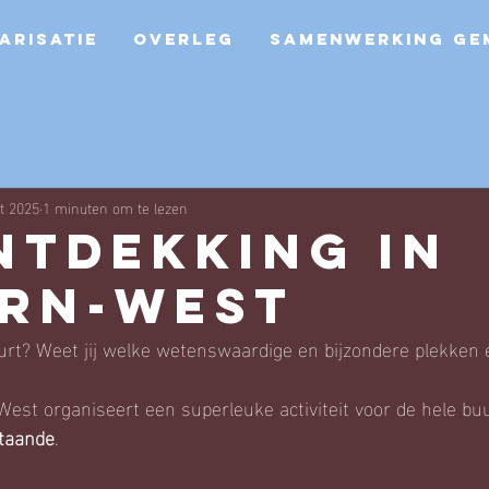
ARISATIE
OVERLEG
SAMENWERKING GE
t 2025
1 minuten om te lezen
ntdekking in
rn-West
uurt? Weet jij welke wetenswaardige en bijzondere plekken e
st organiseert een superleuke activiteit voor de hele buu
staande
. 