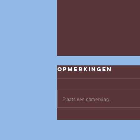
Opmerkingen
Plaats een opmerking...
Opening
vergroende
Scharnerweg