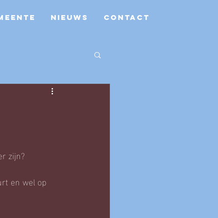
MEENTE
NIEUWS
CONTACT
r zijn? 
rt en wel op 