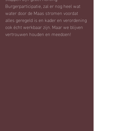
Burgerparticipatie, zal er nog heel wat 
water door de Maas stromen voordat 
alles geregeld is en kader en verordening 
ook écht werkbaar zijn. Maar we blijven 
vertrouwen houden en meedoen!