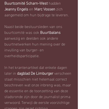
Buurtcomité Scharn-West
 hadden 
Jeanny Engels
 en 
Marc Vossen
 zich 
aangemeld om hun bijdrage te leveren.
Naast beide bestuursleden van ons 
buurtcomité was ook 
Buurtbalans
aanwezig en deelden ook andere 
buurtnetwerken hun mening over de 
invulling van burger- en 
overheidsparticipatie. 
In het krantenartikel dat enkele dagen 
later in 
dagblad De Limburger
 verscheen 
staat misschien niet helemaal correct 
beschreven wat onze inbreng was, maar 
de essentie en de toonzetting van deze 
stadsronde zijn door de journalist prima 
verwoord. Terwijl de eerste voorzichtige 
stappen zijn gezet richting 