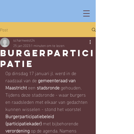
Post
scharnwest24
25 jan 2023
1 minuten om te lezen
Burgerpartici
patie
Op dinsdag 17 januari jl. werd in de 
raadzaal van de 
gemeenteraad van 
Maastricht
 een 
stadsronde
 gehouden. 
Tijdens deze stadsronde - waar burgers 
en raadsleden met elkaar van gedachten 
kunnen wisselen - stond het voorstel 
Burgerparticipatiebeleid 
(participatiekader)
 met bijbehorende 
verordening
 op de agenda. Namens 