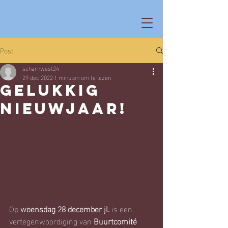
Post
scharnwest24
29 dec 2022
1 minuten om te lezen
Gelukkig
Nieuwjaar!
Op 
woensdag 28 december jl.
 is een 
vertegenwoordiging van 
Buurtcomité 