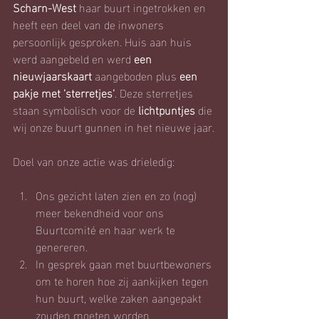
Scharn-West
 haar buurt ingetrokken en 
heeft een deel van de inwoners 
persoonlijk gesproken. Huis aan huis 
werd aangebeld en werd 
een 
nieuwjaarskaart
 aangeboden plus 
een 
pakje met ’sterretjes’
. Deze sterretjes 
staan symbolisch voor de 
lichtpuntjes
 die 
wij onze buurt gunnen in het nieuwe jaar.
Doel van onze actie was drieledig:
Ons gezicht laten zien en zo (nog) 
meer bekendheid voor ons 
Buurtcomité en haar werk te 
genereren.
In gesprek gaan met buurtbewoners 
om te horen hoe zij aankijken tegen 
hun buurt, welke zaken aangepakt 
zouden moeten worden, 