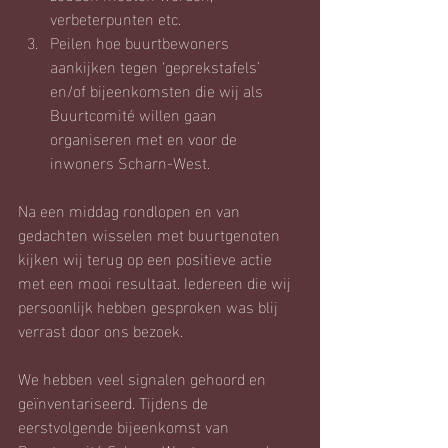
verbeterpunten etc.
Peilen hoe buurtbewoners 
aankijken tegen ‘geprekstafels’ 
en/of bijeenkomsten die wij als 
Buurtcomité willen gaan 
organiseren met en voor de 
inwoners Scharn-West.
Na een middag rondlopen en van 
gedachten wisselen met buurtgenoten 
kijken wij terug op een positieve actie 
met een mooi resultaat. Iedereen die wij 
persoonlijk hebben gesproken was blij 
verrast door ons bezoek. 
We hebben veel signalen gehoord en 
geïnventariseerd. Tijdens de 
eerstvolgende bijeenkomst van 