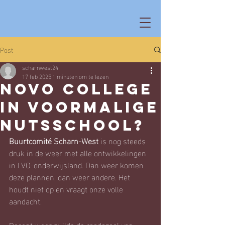
Post
scharnwest24
17 feb 2025
1 minuten om te lezen
Novo College
in voormalige
Nutsschool?
Buurtcomité Scharn-West
 is nog steeds 
druk in de weer met alle ontwikkelingen 
in LVO-onderwijsland. Dan weer komen 
deze plannen, dan weer andere. Het 
houdt niet op en vraagt onze volle 
aandacht.
Recent weer puilde de raadszaal van 