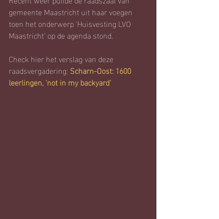
gemeente Maastricht uit haar voegen 
toen het onderwerp 'Huisvesting LVO 
Maastricht' op de agenda stond.
Check hier het verslag van deze 
raadsvergadering: 
Scharn-Oost: 1600 
leerlingen, 'not in my backyard'