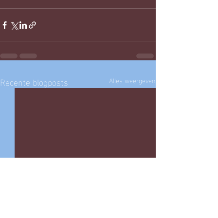
Recente blogposts
Alles weergeven