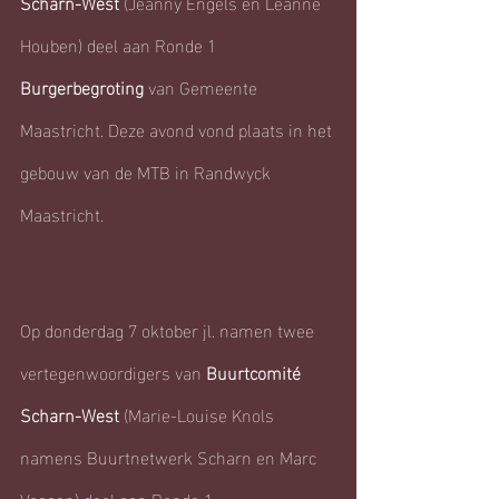
Scharn-West
 (Jeanny Engels en Leanne 
Houben) deel aan Ronde 1 
Burgerbegroting
 van Gemeente 
Maastricht. Deze avond vond plaats in het 
gebouw van de MTB in Randwyck 
Maastricht.
Op donderdag 7 oktober jl. namen twee 
vertegenwoordigers van 
Buurtcomité 
Scharn-West
 (Marie-Louise Knols 
namens Buurtnetwerk Scharn en Marc 
Vossen) deel aan Ronde 1 