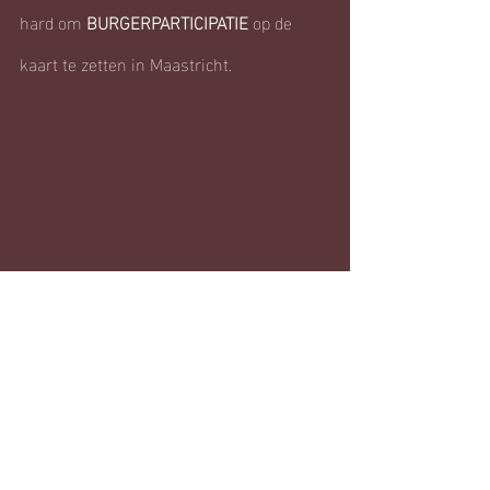
hard om 
BURGERPARTICIPATIE
 op de 
kaart te zetten in Maastricht.
Recente blogposts
Alles weergeven