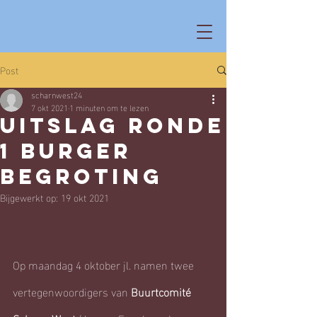
Post
scharnwest24
7 okt 2021
1 minuten om te lezen
UITSLAG ronde
1 Burger
begroting
Bijgewerkt op:
19 okt 2021
Op maandag 4 oktober jl. namen twee 
vertegenwoordigers van 
Buurtcomité 