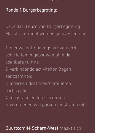
Ronde 1 Burgerbegroting:
De 300.000 euro van Burgerbegroting 
Maastricht moet worden geïnvesteerd in: 
1. nieuwe ontmoetingsplekken en/of -
activiteiten in gebouwen of in de 
openbare ruimte
2. verbindende activiteiten (tegen 
eenzaamheid)
3. iedereen doet mee/stimuleren 
participatie
4. leegstand en lege terreinen
5. vergroenen van parken en straten (5)
Buurtcomité Scharn-West
 maakt zich 