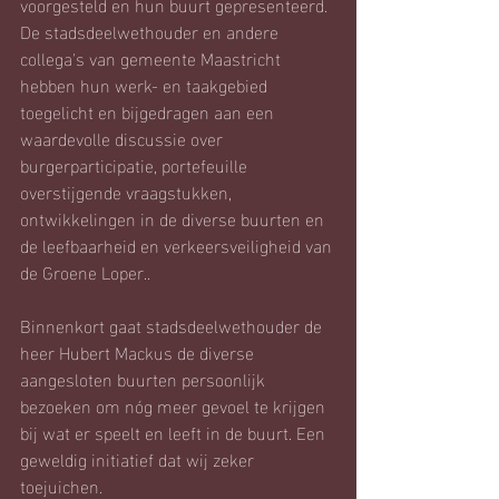
voorgesteld en hun buurt gepresenteerd. 
De stadsdeelwethouder en andere 
collega's van gemeente Maastricht 
hebben hun werk- en taakgebied 
toegelicht en bijgedragen aan een 
waardevolle discussie over 
burgerparticipatie, portefeuille 
overstijgende vraagstukken, 
ontwikkelingen in de diverse buurten en 
de leefbaarheid en verkeersveiligheid van 
de Groene Loper..
Binnenkort gaat stadsdeelwethouder de 
heer Hubert Mackus de diverse 
aangesloten buurten persoonlijk 
bezoeken om nóg meer gevoel te krijgen 
bij wat er speelt en leeft in de buurt. Een 
geweldig initiatief dat wij zeker 
toejuichen.