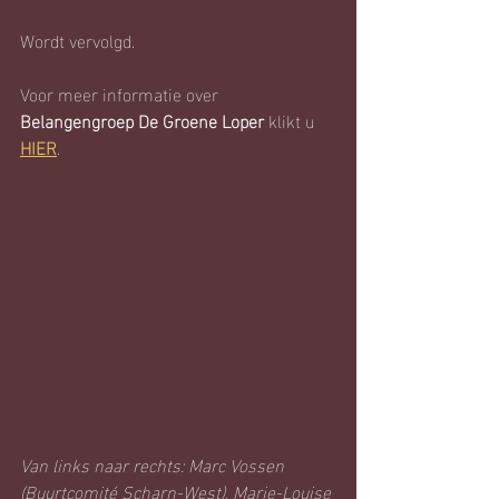
Wordt vervolgd.
Voor meer informatie over 
Belangengroep De Groene Loper
 klikt u 
HIER
.
Van links naar rechts: Marc Vossen 
(Buurtcomité Scharn-West), Marie-Louise 