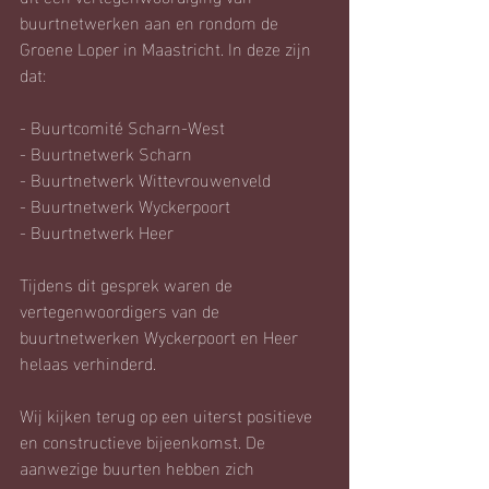
buurtnetwerken aan en rondom de 
Groene Loper in Maastricht. In deze zijn 
dat:
- Buurtcomité Scharn-West
- Buurtnetwerk Scharn
- Buurtnetwerk Wittevrouwenveld
- Buurtnetwerk Wyckerpoort
- Buurtnetwerk Heer
Tijdens dit gesprek waren de 
vertegenwoordigers van de 
buurtnetwerken Wyckerpoort en Heer 
helaas verhinderd.
Wij kijken terug op een uiterst positieve 
en constructieve bijeenkomst. De 
aanwezige buurten hebben zich 