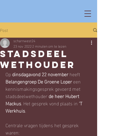
Post
scharnwest24
23 nov 2022
2 minuten om te lezen
Stadsdeel
wethouder
Op 
dinsdagavond 22 november
 heeft 
Belangengroep De Groene Loper
 een 
kennismakingsgesprek gevoerd met 
stadsdeelwethouder 
de heer Hubert 
Mackus
. Het gesprek vond plaats in 
'T 
Werkhuis
.
Centrale vragen tijdens het gesprek 
waren: