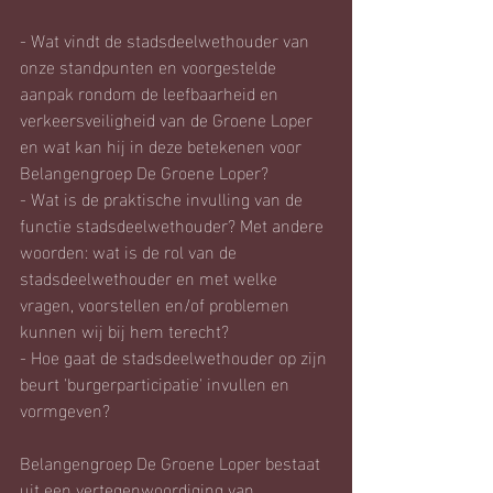
- Wat vindt de stadsdeelwethouder van 
onze standpunten en voorgestelde 
aanpak rondom de leefbaarheid en 
verkeersveiligheid van de Groene Loper 
en wat kan hij in deze betekenen voor 
Belangengroep De Groene Loper?
- Wat is de praktische invulling van de 
functie stadsdeelwethouder? Met andere 
woorden: wat is de rol van de 
stadsdeelwethouder en met welke 
vragen, voorstellen en/of problemen 
kunnen wij bij hem terecht?
- Hoe gaat de stadsdeelwethouder op zijn 
beurt 'burgerparticipatie' invullen en 
vormgeven?
Belangengroep De Groene Loper bestaat 
uit een vertegenwoordiging van 