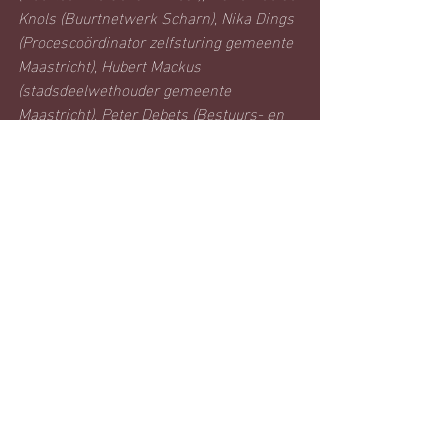
Knols (Buurtnetwerk Scharn), Nika Dings 
(Procescoördinator zelfsturing gemeente 
Maastricht), Hubert Mackus 
(stadsdeelwethouder gemeente 
Maastricht), Peter Debets (Bestuurs- en 
communicatieadviseur gemeente 
Maastricht), Pieter van der Waa (Team 
zelfsturing gemeente Maastricht), Imco 
Goudswaard (Buurtnetwerk 
Wittevrouwenveld) en John Wijenbergh 
(Belangengroep De Groene Loper).
Recente blogposts
Alles weergeven